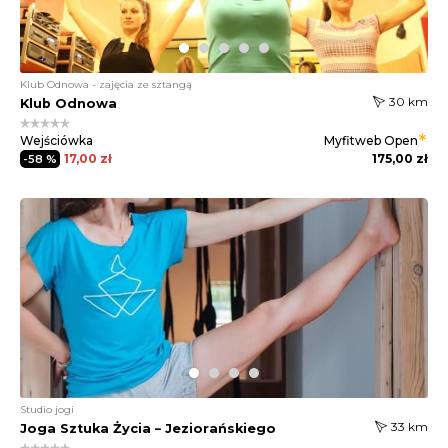
Klub Odnowa - zajęcia ze sztangą
30 km
Klub Odnowa
Wejściówka
Myfitweb
Open
17,00 zł
175,00 zł
-58 %
Studio jogi
33 km
Joga Sztuka Życia – Jeziorańskiego