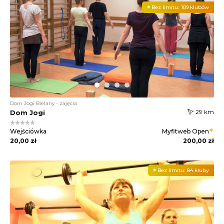
Bez limitu:
109 klubów
Dom Jogi Bielany - zajęcia
29 km
Dom Jogi
Wejściówka
Myfitweb
Open
20,00 zł
200,00 zł
Bez limitu:
84 kluby