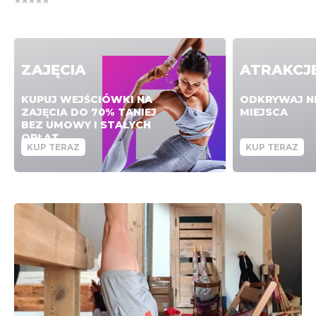
ZAJĘCIA
ATRAKCJ
KUPUJ WEJŚCIÓWKI NA
ODKRYWAJ N
ZAJĘCIA DO 70% TANIEJ
MIEJSCA
BEZ UMOWY I STAŁYCH
OPŁAT
KUP TERAZ
KUP TERAZ