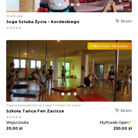
Studio jogi
35 km
Joga Sztuka Życia – Kordeckiego
Bez limitu:
126 klubów
Zajęcia prowadzone są z pasji i miłości do tańca!
36 km
Szkoła Tańca Fen Zacisze
Wejściówka
Myfitweb
Open
20,00 zł
250,00 zł