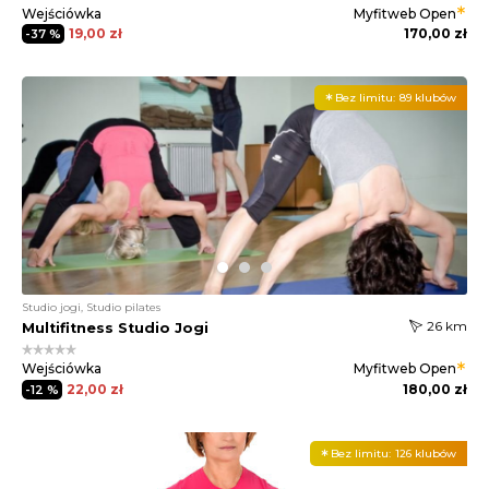
Wejściówka
Myfitweb
Open
19,00 zł
170,00 zł
-37 %
Bez limitu:
89 klubów
Studio jogi, Studio pilates
26 km
Multifitness Studio Jogi
Wejściówka
Myfitweb
Open
22,00 zł
180,00 zł
-12 %
Bez limitu:
126 klubów