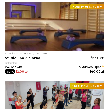
Bez limitu:
55 klubów
Klub fitness, Studio jogi, Grota solna
43 km
Studio Spa Zielonka
Wejściówka
Myfitweb
Open
12,00 zł
140,00 zł
-60 %
Bez limitu:
115 klubów