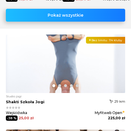
Pokaż wszystkie
Bez limitu:
114 kluby
Studio jogi
29 km
Shakti Szkoła Jogi
Wejściówka
Myfitweb
Open
25,00 zł
225,00 zł
-38 %