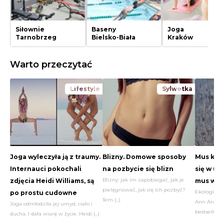
Siłownie
Baseny
Joga
Tarnobrzeg
Bielsko-Biała
Kraków
Warto przeczytać
Lifestyle
Sylwetka
Joga wyleczyła ją z traumy.
Blizny. Domowe sposoby
Mus kok
Internauci pokochali
na pozbycie się blizn
się w us
Blizny: jak im zapobiegać, jak je
zdjęcia Heidi Williams, są
mus w d
pielęgnować, jak się ich pozbyć?
Ekologiczn
po prostu cudowne
Tem (...)
Ann Ani Le
Joga odmłodziła jej umysł, ciało i
bestselle (...)
ducha. I dała wiarę w życie. Heidi (...)