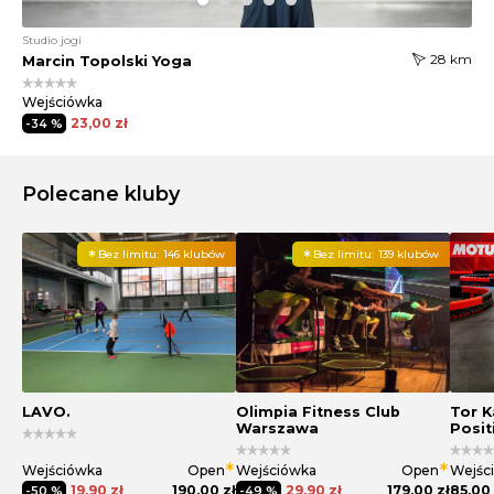
Studio jogi
28 km
Marcin Topolski Yoga
Wejściówka
23,00 zł
-34 %
Polecane kluby
Bez limitu:
146 klubów
Bez limitu:
139 klubów
LAVO.
Olimpia Fitness Club
Tor K
Warszawa
Posit
Wejściówka
Open
Wejściówka
Open
Wejśc
19,90 zł
190,00 zł
29,90 zł
179,00 zł
85,00 
-50 %
-49 %