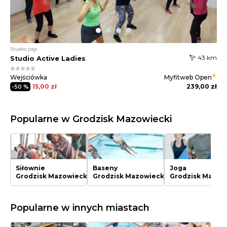
Studio jogi
43 km
Studio Active Ladies
Wejściówka
Myfitweb
Open
15,00 zł
239,00 zł
-50 %
Popularne w Grodzisk Mazowiecki
Siłownie
Baseny
Joga
Grodzisk Mazowiecki
Grodzisk Mazowiecki
Grodzisk Mazow
Popularne w innych miastach