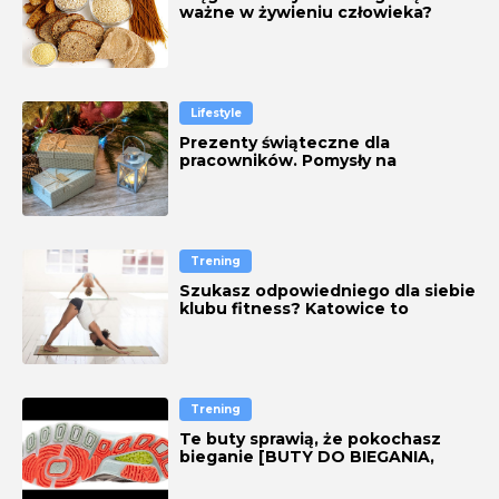
ważne w żywieniu człowieka?
Lifestyle
Prezenty świąteczne dla
pracowników. Pomysły na
oryginalne upominki
Trening
Szukasz odpowiedniego dla siebie
klubu fitness? Katowice to
aktywne miasto [FITNESS
KATOWICE]
Trening
Te buty sprawią, że pokochasz
bieganie [BUTY DO BIEGANIA,
TEST]