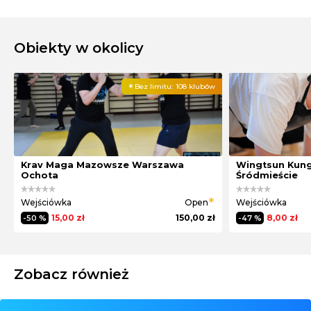
Obiekty w okolicy
Bez limitu:
108 klubów
Krav Maga Mazowsze Warszawa
Wingtsun Kun
Ochota
Śródmieście
Wejściówka
Open
Wejściówka
15,00 zł
150,00 zł
8,00 zł
-50 %
-47 %
Zobacz również