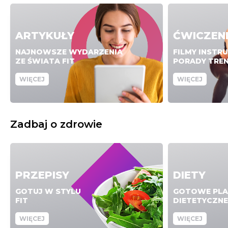
ARTYKUŁY
ĆWICZEN
NAJNOWSZE WYDARZENIA
FILMY INSTR
ZE ŚWIATA FIT
PORADY TRE
WIĘCEJ
WIĘCEJ
Zadbaj o zdrowie
PRZEPISY
DIETY
GOTUJ W STYLU
GOTOWE PLA
FIT
DIETETYCZNE
WIĘCEJ
WIĘCEJ