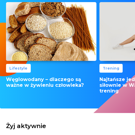
Lifestyle
Trening
Węglowodany – dlaczego są
Najtańsze je
ważne w żywieniu człowieka?
siłownie w W
trening
Żyj aktywnie