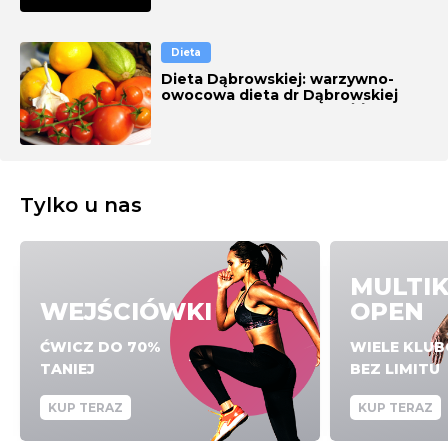
Dieta
Dieta Dąbrowskiej: warzywno-
owocowa dieta dr Dąbrowskiej
[ZASADY, EFEKTY, CO JEŚĆ]
Tylko u nas
MULTI
WEJŚCIÓWKI
OPEN
ĆWICZ DO 70%
WIELE KLU
TANIEJ
BEZ LIMITU
KUP TERAZ
KUP TERAZ