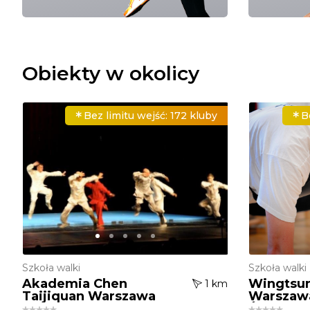
Obiekty w okolicy
Bez limitu wejść:
172 kluby
B
Szkoła walki
Szkoła walki
Akademia Chen
Wingtsun
1 km
Taijiquan Warszawa
Warszaw
Śródmieś