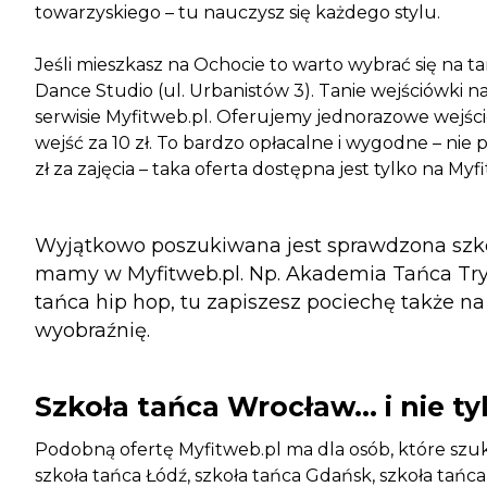
towarzyskiego – tu nauczysz się każdego stylu.
Jeśli mieszkasz na Ochocie to warto wybrać się na ta
Dance Studio (ul. Urbanistów 3). Tanie wejściówki n
serwisie Myfitweb.pl. Oferujemy jednorazowe wejściów
wejść za 10 zł. To bardzo opłacalne i wygodne – ni
zł za zajęcia – taka oferta dostępna jest tylko na Myfi
Wyjątkowo poszukiwana jest sprawdzona szkoła
mamy w Myfitweb.pl. Np. Akademia Tańca Try
tańca hip hop, tu zapiszesz pociechę także na 
wyobraźnię.
Szkoła tańca Wrocław... i nie t
Podobną ofertę Myfitweb.pl ma dla osób, które szuk
szkoła tańca Łódź, szkoła tańca Gdańsk, szkoła tańca