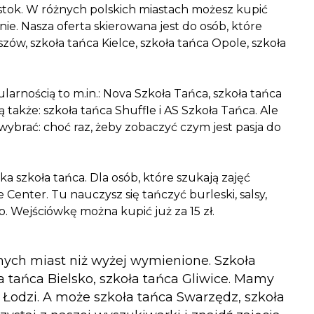
ystok. W różnych polskich miastach możesz kupić
nie. Nasza oferta skierowana jest do osób, które
zów, szkoła tańca Kielce, szkoła tańca Opole, szkoła
ularnością to m.in.: Nova Szkoła Tańca, szkoła tańca
 także: szkoła tańca Shuffle i AS Szkoła Tańca. Ale
h wybrać: choć raz, żeby zobaczyć czym jest pasja do
a szkoła tańca. Dla osób, które szukają zajęć
nter. Tu nauczysz się tańczyć burleski, salsy,
. Wejściówkę można kupić już za 15 zł.
innych miast niż wyżej wymienione. Szkoła
a tańca Bielsko, szkoła tańca Gliwice. Mamy
w Łodzi. A może szkoła tańca Swarzędz, szkoła