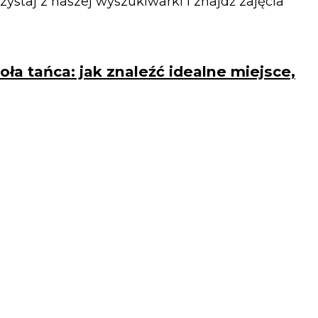
rzystaj z naszej wyszukiwarki i znajdź zajęcia
oła tańca: jak znaleźć idealne miejsce,