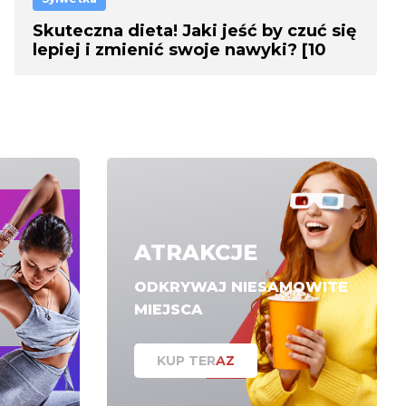
Skuteczna dieta! Jaki jeść by czuć się
lepiej i zmienić swoje nawyki? [10
PROSTYCH RAD]
ATRAKCJE
ODKRYWAJ NIESAMOWITE
MIEJSCA
KUP TERAZ