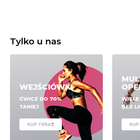
Tylko u nas
MUL
WEJŚCIÓWKI
OPE
ĆWICZ DO 70%
WIEL
TANIEJ
BEZ L
KUP TERAZ
KUP