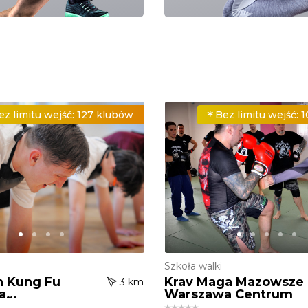
ez limitu wejść:
127 klubów
Bez limitu wejść:
1
Szkoła walki
 Kung Fu
Krav Maga Mazowsze
3 km
a
Warszawa Centrum
cie