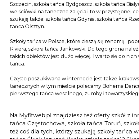
Szczecin, szkoła tańca Bydgoszcz, szkoła tańca Biał
wejściówki na taneczne zajęcia i to w przystępnej ce
szukają także: szkoła tańca Gdynia, szkoła tańca Rzes
tańca Olsztyn.
Szkoły tańca w Polsce, które cieszą się renomą i pop
Riviera, szkoła tańca Jankowski. Do tego grona należą
takich obiektów jest dużo więcej. I warto się do nic
tańca.
Często poszukiwana w internecie jest także krakowsk
tanecznych w tym mieście polecamy Bohema Dance Ce
pierwszego tańca weselnego, zumby i towarzyskiego
Na Myfitweb.pl znajdziesz też oferty szkół z 
tańca Częstochowa, szkoła tańca Toruń, szkoł
też coś dla tych, którzy szukają szkoły tańca 