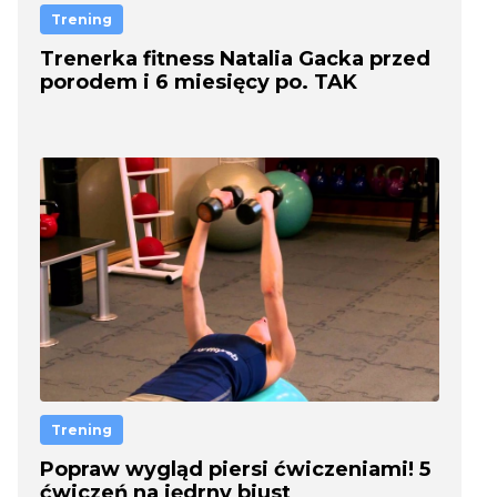
Trening
Trenerka fitness Natalia Gacka przed
porodem i 6 miesięcy po. TAK
ZMIENIŁO SIĘ JEJ CIAŁO
Trening
Popraw wygląd piersi ćwiczeniami! 5
ćwiczeń na jędrny biust