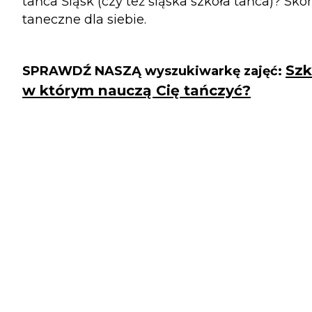
tańca Śląsk (czy też śląska szkoła tańca)? Sko
taneczne dla siebie.
Szk
SPRAWDŹ NASZĄ wyszukiwarkę zajęć:
w którym nauczą Cię tańczyć?