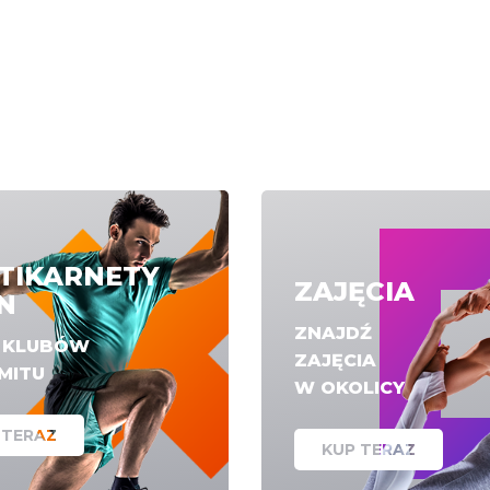
TIKARNETY
ZAJĘCIA
N
ZNAJDŹ
E KLUBÓW
ZAJĘCIA
IMITU
W OKOLICY
 TERAZ
KUP TERAZ