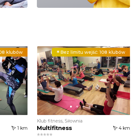
08 klubów
Bez limitu wejść:
108 klubów
Klub fitness, Siłownia
Multifitness
1 km
4 km