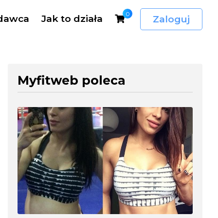
0
dawca
Jak to działa
Zaloguj
Myfitweb poleca