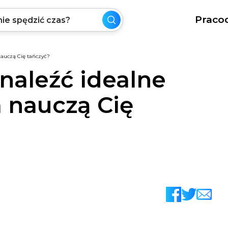
Praco
nauczą Cię tańczyć?
znaleźć idealne
 nauczą Cię