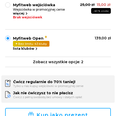
25,00 zł
15,00 zł
Myfitweb wejściówka
Wejściówka w promocyjnej cenie
-40 % zniżki
więcej
Brak wejściówek
139,00 zł
Myfitweb Open
Bez limitu: 43 kluby
lista klubów
Zobacz wszystkie opcje:
2
Ćwicz regularnie do 70% taniej!
Tylko u nas kupuj wejściówki w promocyjnej cenie
Jak nie ćwiczysz to nie płacisz
Ćwicz z pełną swobodą bez umowy i stałych opłat
Kup jako prezent