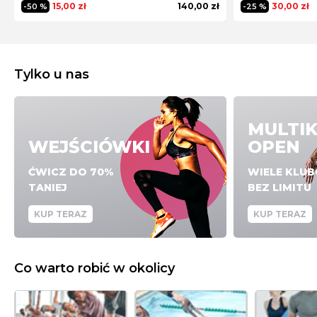
15,00 zł
140,00 zł
30,00 zł
-50 %
-25 %
Tylko u nas
MULTI
WEJŚCIÓWKI
OPEN
ĆWICZ DO 70%
WIELE KLU
TANIEJ
BEZ LIMITU
KUP TERAZ
KUP TERAZ
Co warto robić w okolicy