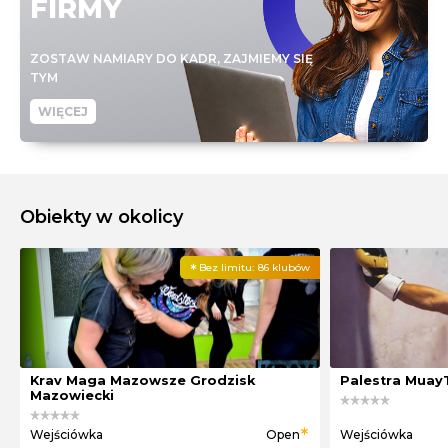
FIRMY
ZOSTAW NAMIARY DO KADR, ZAJMIEMY SIĘ
TYM
WIĘCEJ
Obiekty w okolicy
Bez limitu:
86 klubów
Krav Maga Mazowsze Grodzisk
Palestra Muay
Mazowiecki
Wejściówka
Open
Wejściówka