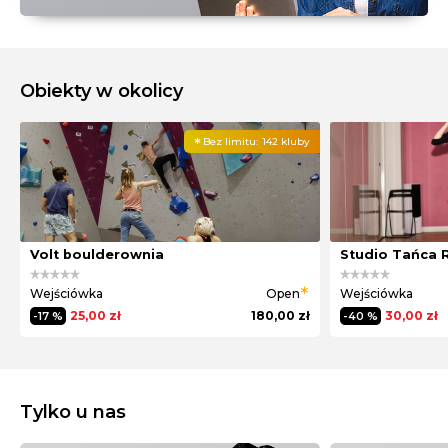
Obiekty w okolicy
Bez limitu:
142 kluby
Volt boulderownia
Studio Tańca
Wejściówka
Open
Wejściówka
25,00 zł
180,00 zł
30,00 zł
-17 %
-40 %
Tylko u nas