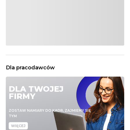
Dla pracodawców
DLA TWOJEJ
FIRMY
ZOSTAW NAMIARY DO KADR, ZAJMIEMY SIĘ
TYM
WIĘCEJ