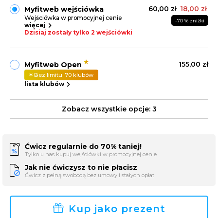
60,00 zł
18,00 zł
Myfitweb wejściówka
Wejściówka w promocyjnej cenie
-70 % zniżki
więcej
Dzisiaj zostały tylko 2 wejściówki
155,00 zł
Myfitweb Open
Bez limitu: 70 klubów
lista klubów
Zobacz wszystkie opcje:
3
Ćwicz regularnie do 70% taniej!
Tylko u nas kupuj wejściówki w promocyjnej cenie
Jak nie ćwiczysz to nie płacisz
Ćwicz z pełną swobodą bez umowy i stałych opłat
Kup jako prezent