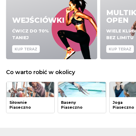
MULTI
WEJŚCIÓWKI
OPEN
ĆWICZ DO 70%
WIELE KLU
TANIEJ
BEZ LIMITU
KUP TERAZ
KUP TERAZ
Co warto robić w okolicy
Siłownie
Baseny
Joga
Piaseczno
Piaseczno
Piaseczno