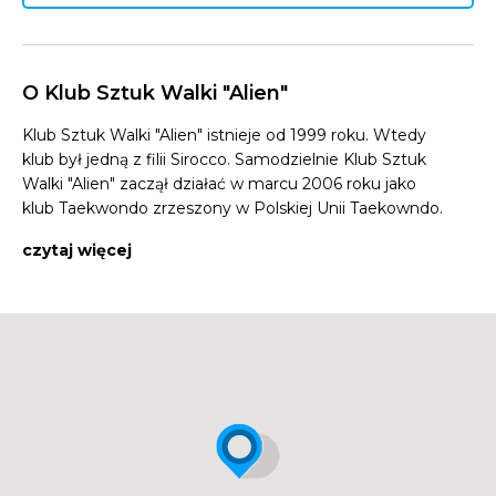
O Klub Sztuk Walki "Alien"
Klub Sztuk Walki "Alien" istnieje od 1999 roku. Wtedy
klub był jedną z filii Sirocco. Samodzielnie Klub Sztuk
Walki "Alien" zaczął działać w marcu 2006 roku jako
klub Taekwondo zrzeszony w Polskiej Unii Taekowndo.
czytaj więcej
Klub od samego początku osiągał sukcesy. W 2007
roku wstąpił do Polskiego Związku Kickboxingu i
aktywnie zaczął uczestniczyć w turniejach kickboxingu.
Zawodnicy zaczęli przywozić złote medale, w 2007
roku klub trafił na 1. miejsce w generalnej klasyfikacji
medalowej klubów Polskiej Unii Taekwondo. Także
turnieje zagraniczne okazały się zwycięskie dla „Aliena”.
W tym roku przybyło w klubie czarnych pasów a
prowadzący zdał na 4 dan.