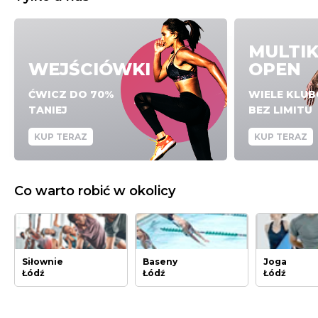
MULTI
WEJŚCIÓWKI
OPEN
ĆWICZ DO 70%
WIELE KLU
TANIEJ
BEZ LIMITU
KUP TERAZ
KUP TERAZ
Co warto robić w okolicy
Siłownie
Baseny
Joga
Łódź
Łódź
Łódź