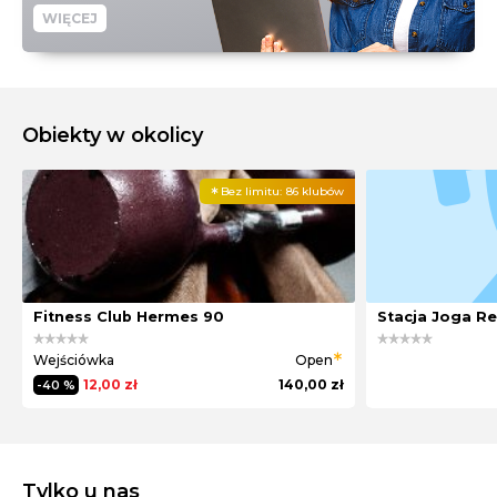
WIĘCEJ
Obiekty w okolicy
Bez limitu:
86 klubów
Fitness Club Hermes 90
Stacja Joga Re
Wejściówka
Open
12,00 zł
140,00 zł
-40 %
Tylko u nas