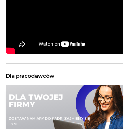
Alien TKS to klub taekwondo Łódź. Chcesz się zapisać
na kickboxing (Łódź), kung fu (Łódź), sztuki walki (Łódź),
taekwondo (Łódź), a może modliszka kung fu? Alien
Taekwondo klub sztuk walki ma ofertę dla Ciebie.
Sprawdź ją na Myfitweb.pl.
Dla pracodawców
DLA TWOJEJ
FIRMY
ZOSTAW NAMIARY DO KADR, ZAJMIEMY SIĘ
TYM