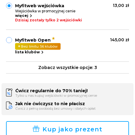
13,00 zł
Myfitweb wejściówka
Wejściówka w promocyjnej cenie
więcej
Dzisiaj zostały tylko 2 wejściówki
145,00 zł
Myfitweb Open
Bez limitu: 56 klubów
lista klubów
Zobacz wszystkie opcje:
3
Ćwicz regularnie do 70% taniej!
Tylko u nas kupuj wejściówki w promocyjnej cenie
Jak nie ćwiczysz to nie płacisz
Ćwicz z pełną swobodą bez umowy i stałych opłat
Kup jako prezent