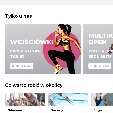
Tylko u nas
MULTI
WEJŚCIÓWKI
OPEN
ĆWICZ DO 70%
WIELE KLU
TANIEJ
BEZ LIMITU
KUP TERAZ
KUP TERAZ
Co warto robić w okolicy
Siłownie
Baseny
Joga