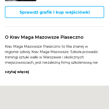
Sprawdź grafik i kup wejściówki
O Krav Maga Mazowsze Piaseczno
Krav Maga Mazowsze Piaseczno to filia znanej w
regionie szkoły Krav Maga Mazowsze. Szkoła prowadzi
treningi sztuki walki w Warszawie i okolicznych
miejscowościach, jest niezależną firmą szkoleniową nie
pozostającą pod presją żadnej organizacji, co daje
czytaj więcej
wolność wyboru w zakresie współpracy z najlepszymi
specjalistami ds. samoobrony, walki wręcz,
bezpieczeństwa osobistego, strzelectwa obronnego
itp. Krav Maga Piaseczno KMM prowadzi treningi w
Szkole Podstawowej nr 1 na ul. Świętojańskiej 18.
Kadrę Krav Maga Mazowsze Piaseczno tworzą wysoko