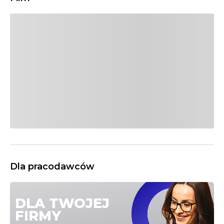
izraelska sztuka walki krav maga ma swoje pięć minut.
Chętnych na treningi jest coraz więcej. Jeśli szukasz w
internecie haseł: Piaseczno sztuki walki, Piaseczno klub,
treningi MMA Piaseczno, sporty walki Piaseczno czy
też krav maga Piaseczno albo sztuki walki Piaseczno –
to mamy dla Ciebie dobrą ofertę. Wejściówki na zajęcia
sztuk walki, w tym krav magi, kupisz na Myfitweb.pl w
promocyjnej cenie.
Dla pracodawców
DLA TWOJEJ
FIRMY