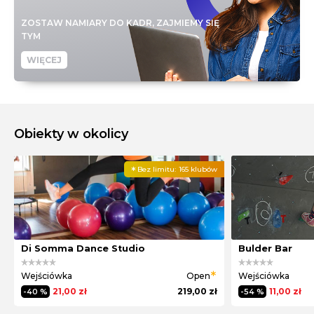
ZOSTAW NAMIARY DO KADR, ZAJMIEMY SIĘ
TYM
WIĘCEJ
Obiekty w okolicy
Bez limitu:
165 klubów
Di Somma Dance Studio
Bulder Bar
Wejściówka
Open
Wejściówka
21,00 zł
219,00 zł
11,00 zł
-40 %
-54 %