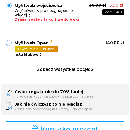
30,00 zł
15,00 zł
Myfitweb wejściówka
Wejściówka w promocyjnej cenie
-50 % zniżki
więcej
Dzisiaj zostały tylko 2 wejściówki
140,00 zł
Myfitweb Open
Bez limitu: 55 klubów
lista klubów
Zobacz wszystkie opcje:
2
Ćwicz regularnie do 70% taniej!
Tylko u nas kupuj wejściówki w promocyjnej cenie
Jak nie ćwiczysz to nie płacisz
Ćwicz z pełną swobodą bez umowy i stałych opłat
Kup jako prezent