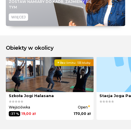
ZOSTAW NAMIARY DO KADR, ZAJMIEMY SIĘ
TYM
WIĘCEJ
Obiekty w okolicy
Bez limitu:
133 kluby
Szkoła Jogi Halasana
Stacja Joga Pa
Wejściówka
Open
19,00 zł
170,00 zł
-37 %