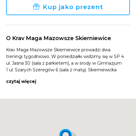
Kup jako prezent
O Krav Maga Mazowsze Skierniewice
Krav Maga Mazowsze Skierniewice prowadzi dwa
treningi tygodniowo. W poniedziałki widzimy się w SP 4
ul. Jasna 30 (sala z parkietem), a w środy w Gimnazjum
1 ul. Szarych Szeregów 6 (sala z matą). Skierniewicka
sekcja krav maga prowadzi treningi izraelskiego
czytaj więcej
systemu samoobrony i walki wręcz.
Na zajęcia może zapisać się każdy – bez względu na
płeć i wiek, czy też poziom zaawansowania. Jeśli zależy
Ci na poprawie swojego bezpieczeństwa, chcesz mieć
większą świadomość zagrożeń, umiejętności
podejmowania działania obronnego w stresie – przyjdź
na zajęcia krav magi. Na treningu nauczysz się obrony