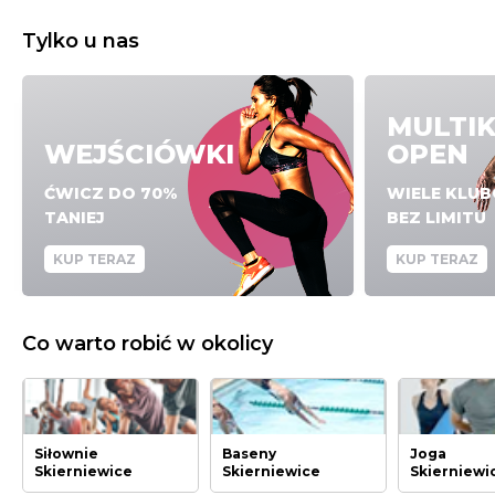
Tylko u nas
MULTI
WEJŚCIÓWKI
OPEN
ĆWICZ DO 70%
WIELE KLU
TANIEJ
BEZ LIMITU
KUP TERAZ
KUP TERAZ
Co warto robić w okolicy
Siłownie
Baseny
Joga
Skierniewice
Skierniewice
Skierniewi