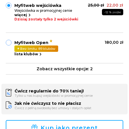
25,00 zł
22,00 zł
Myfitweb wejściówka
Wejściówka w promocyjnej cenie
-12 % zniżki
więcej
Dzisiaj zostały tylko 2 wejściówki
180,00 zł
Myfitweb Open
Bez limitu: 89 klubów
lista klubów
Zobacz wszystkie opcje:
2
Ćwicz regularnie do 70% taniej!
Tylko u nas kupuj wejściówki w promocyjnej cenie
Jak nie ćwiczysz to nie płacisz
Ćwicz z pełną swobodą bez umowy i stałych opłat
Kup jako prezent