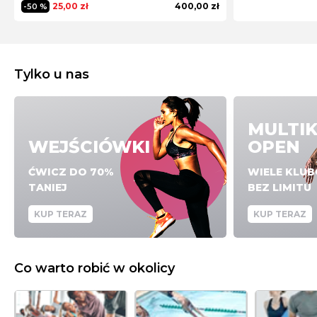
25,00 zł
400,00 zł
-50 %
Tylko u nas
MULTI
WEJŚCIÓWKI
OPEN
ĆWICZ DO 70%
WIELE KLU
TANIEJ
BEZ LIMITU
KUP TERAZ
KUP TERAZ
Co warto robić w okolicy