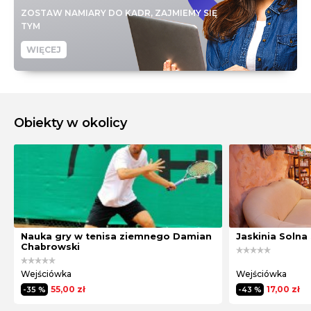
ZOSTAW NAMIARY DO KADR, ZAJMIEMY SIĘ
TYM
WIĘCEJ
Obiekty w okolicy
Nauka gry w tenisa ziemnego Damian
Jaskinia Solna
Chabrowski
Wejściówka
Wejściówka
55,00 zł
17,00 zł
-35 %
-43 %