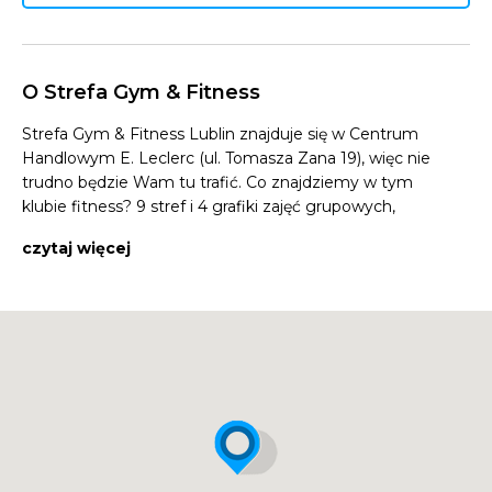
O Strefa Gym & Fitness
Strefa Gym & Fitness Lublin znajduje się w Centrum
Handlowym E. Leclerc (ul. Tomasza Zana 19), więc nie
trudno będzie Wam tu trafić. Co znajdziemy w tym
klubie fitness? 9 stref i 4 grafiki zajęć grupowych,
prowadzonych przez najlepszych na instruktorów w
czytaj więcej
mieście. A to wszystko na dwóch piętrach o
powierzchni ponad 1100 mkw. Do wyboru są różne
zajęcia: zumba (Lublin), spinning (Lublin), czy zdrowy
kręgosłup, joga, HIIT i sexy pupa – wybór jest ogromny.
Cały grafik Strefa Gym & Fitness Lublin znajdziecie
poniżej.
Strefa Gym & Fitness Lublin – cennik na Myfitweb.pl
prezentuje się dość ciekawie. U nas możecie kupić
promocyjne wejściówki w cenie 14 zł na każde zajęcia