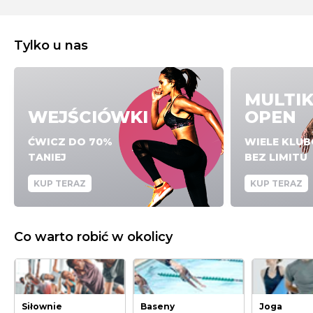
Tylko u nas
MULTI
WEJŚCIÓWKI
OPEN
ĆWICZ DO 70%
WIELE KLU
TANIEJ
BEZ LIMITU
KUP TERAZ
KUP TERAZ
Co warto robić w okolicy
Siłownie
Baseny
Joga