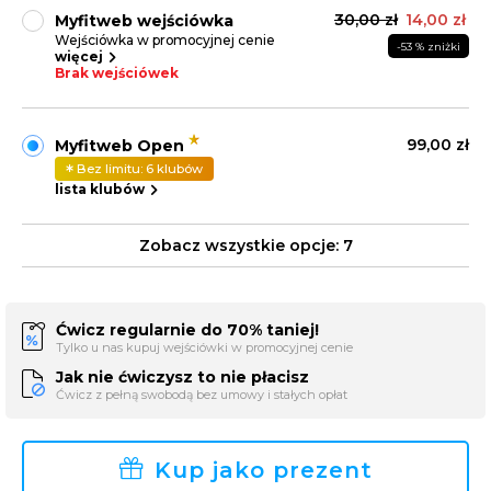
30,00 zł
14,00 zł
Myfitweb wejściówka
Wejściówka w promocyjnej cenie
-53 % zniżki
więcej
Brak wejściówek
99,00 zł
Myfitweb Open
Bez limitu: 6 klubów
lista klubów
Zobacz wszystkie opcje:
7
Ćwicz regularnie do 70% taniej!
Tylko u nas kupuj wejściówki w promocyjnej cenie
Jak nie ćwiczysz to nie płacisz
Ćwicz z pełną swobodą bez umowy i stałych opłat
Kup jako prezent