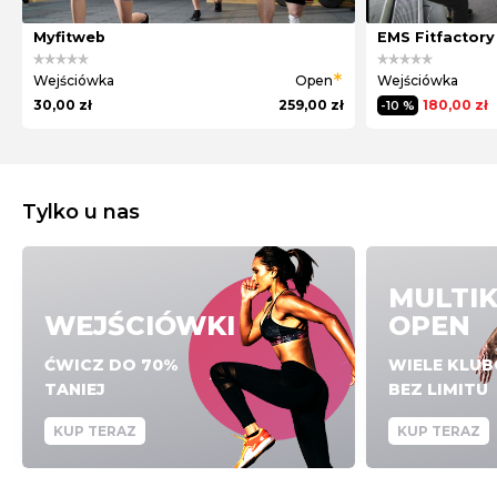
Myfitweb
EMS Fitfactory
Wejściówka
Open
Wejściówka
30,00 zł
259,00 zł
180,00 zł
-10 %
Tylko u nas
MULTI
WEJŚCIÓWKI
OPEN
ĆWICZ DO 70%
WIELE KLU
TANIEJ
BEZ LIMITU
KUP TERAZ
KUP TERAZ