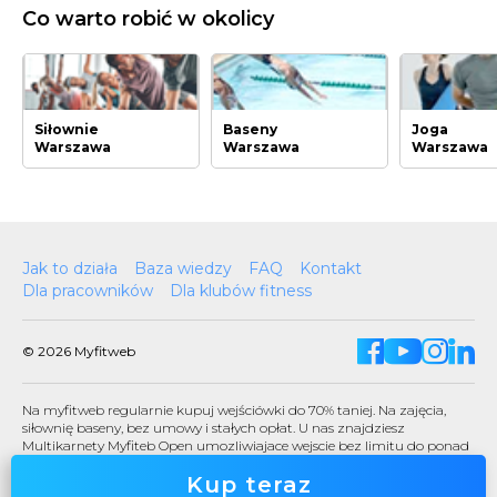
Co warto robić w okolicy
Siłownie
Baseny
Joga
Warszawa
Warszawa
Warszawa
Jak to działa
Baza wiedzy
FAQ
Kontakt
Dla pracowników
Dla klubów fitness
© 2026 Myfitweb
Na myfitweb regularnie kupuj wejściówki do 70% taniej. Na zajęcia,
siłownię baseny, bez umowy i stałych opłat. U nas znajdziesz
Multikarnety Myfiteb Open umozliwiajace wejscie bez limitu do ponad
200 klubow!