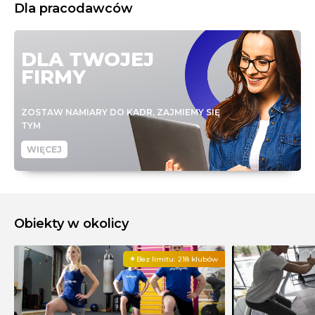
Dla pracodawców
DLA TWOJEJ
FIRMY
ZOSTAW NAMIARY DO KADR, ZAJMIEMY SIĘ
TYM
WIĘCEJ
Obiekty w okolicy
Bez limitu:
218 klubów