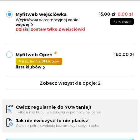
15,00 zł
8,00 zł
Myfitweb wejściówka
Wejściówka w promocyjnej cenie
-47 % zniżki
więcej
Dzisiaj zostały tylko 2 wejściówki
160,00 zł
Myfitweb Open
Bez limitu: 81 klubów
lista klubów
Zobacz wszystkie opcje:
2
Ćwicz regularnie do 70% taniej!
Tylko u nas kupuj wejściówki w promocyjnej cenie
Jak nie ćwiczysz to nie płacisz
Ćwicz z pełną swobodą bez umowy i stałych opłat