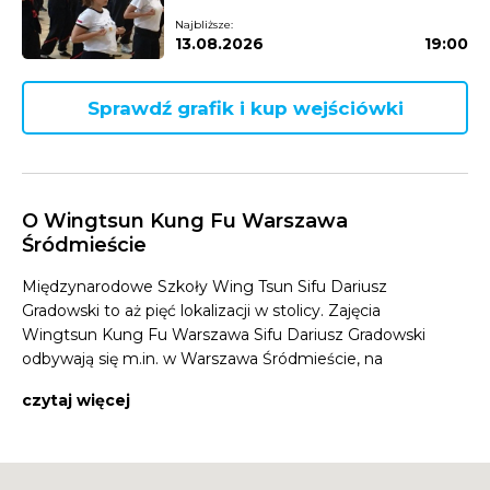
Najbliższe:
13.08.2026
19:00
Sprawdź grafik i kup wejściówki
O Wingtsun Kung Fu Warszawa
Śródmieście
Międzynarodowe Szkoły Wing Tsun Sifu Dariusz
Gradowski to aż pięć lokalizacji w stolicy. Zajęcia
Wingtsun Kung Fu Warszawa Sifu Dariusz Gradowski
odbywają się m.in. w Warszawa Śródmieście, na
ul.Smoczej 19 w Gimnazjum nr 49 im. Stefana
czytaj więcej
Starzyńskiego. W każdy wtorek i czwartki o godz. 19:30
można spróbować swoich sił w Wingtsun Kung Fu -
grupa poczatkująca oraz grupa rodzice i dzieci. Czym
zatem jest Wingtsun Kung Fu? To sztuka walki jedyna