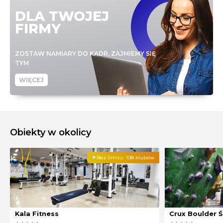
DLA TWOJEJ
FIRMY
ZOSTAW NAMIARY DO KADR, ZAJMIEMY SIĘ
TYM
WIĘCEJ
Obiekty w okolicy
Bez limitu:
108 klubów
Kala Fitness
Crux Boulder 