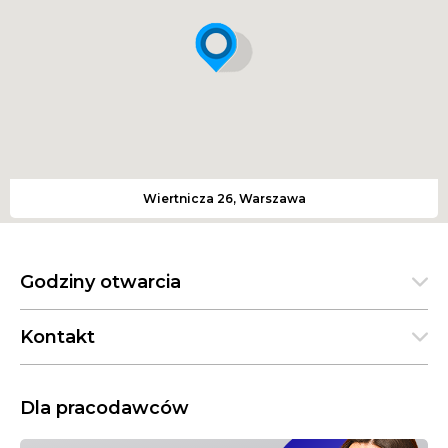
dlatego też polecamy treningi w Międzynarodowych
Szkołach Wing Tsun Sifu Dariusz Gradowski.
Na czym polega Wing Tsun Kung Fu? Uczymy się
obrony przed napastnikiem. Przez pierwsze kilka
miesięcy ćwiczymy uwolnienia od różnego rodzaju
chwytów, obronę ciosów oraz kopnięć – sytuacje
mogące przytrafić się każdemu, wszędzie i zawsze. Styl
ten jest pasywny podczas obrony i używa się go tylko
Wiertnicza 26, Warszawa
gdy zaatakuje nas napastnik.
Szukasz właśnie takich zajęć w Warszawa Wilanów?
Wing Tsun Kung Fu na pewno Ci się spodoba, a wejście
Godziny otwarcia
na zajęcia kupisz u nas za 8 zł, Multikarnet Open za 160
zł. Warto spróbować i aktywnie spędzać czas z rodziną.
Kontakt
Dla pracodawców