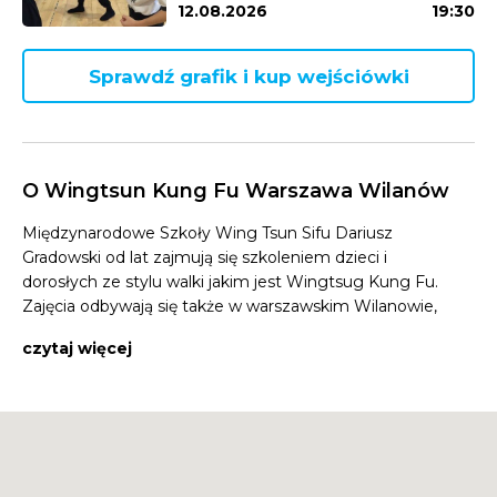
12.08.2026
19:30
Sprawdź grafik i kup wejściówki
O Wingtsun Kung Fu Warszawa Wilanów
Międzynarodowe Szkoły Wing Tsun Sifu Dariusz
Gradowski od lat zajmują się szkoleniem dzieci i
dorosłych ze stylu walki jakim jest Wingtsug Kung Fu.
Zajęcia odbywają się także w warszawskim Wilanowie,
na ul. Wiertniczej 26, w XXXVIII Liceum
czytaj więcej
Ogólnokształcące im. St. Kostki Potockiego.
Wing Tsun Kung Fu to sztuka walki odpowiednia dla
każdego – bez względu na płeć, wiek i poziom
zaawansowania. Na treningach mile widziane są
kobiety, dzieci, całe rodziny! Atmosfera jest wyjątkowa,