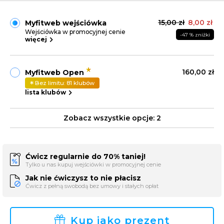
15,00 zł
8,00 zł
Myfitweb wejściówka
Wejściówka w promocyjnej cenie
-47 % zniżki
więcej
160,00 zł
Myfitweb Open
Bez limitu: 81 klubów
lista klubów
Zobacz wszystkie opcje:
2
Ćwicz regularnie do 70% taniej!
Tylko u nas kupuj wejściówki w promocyjnej cenie
Jak nie ćwiczysz to nie płacisz
Ćwicz z pełną swobodą bez umowy i stałych opłat
Kup jako prezent