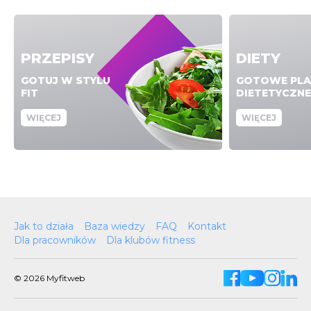
PRZEPISY
DIETY
GOTUJ W STYLU
GOTOWE PLA
FIT
DIETETYCZNE
WIĘCEJ
WIĘCEJ
Jak to działa
Baza wiedzy
FAQ
Kontakt
Dla pracowników
Dla klubów fitness
© 2026 Myfitweb