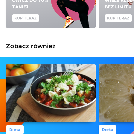
ĆWICZ DO 70%
WIELE KLU
TANIEJ
BEZ LIMITU
KUP TERAZ
KUP TERAZ
Zobacz również
Dieta
Dieta