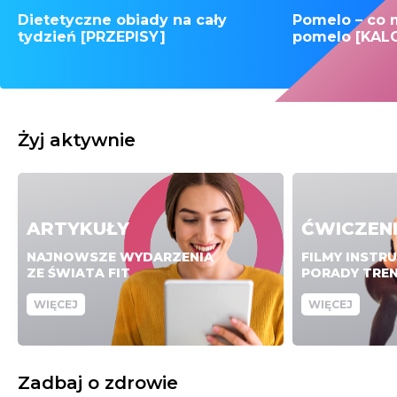
Dietetyczne obiady na cały
Pomelo – co 
tydzień [PRZEPISY]
pomelo [KAL
Żyj aktywnie
ARTYKUŁY
ĆWICZEN
NAJNOWSZE WYDARZENIA
FILMY INSTR
ZE ŚWIATA FIT
PORADY TRE
WIĘCEJ
WIĘCEJ
Zadbaj o zdrowie