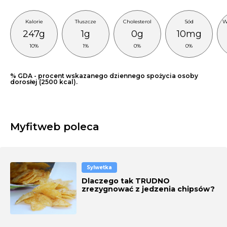
Kalorie
Tłuszcze
Cholesterol
Sód
W
247g
1g
0g
10mg
10%
1%
0%
0%
% GDA - procent wskazanego dziennego spożycia osoby
dorosłej (2500 kcal).
Myfitweb poleca
Sylwetka
Dlaczego tak TRUDNO
zrezygnować z jedzenia chipsów?