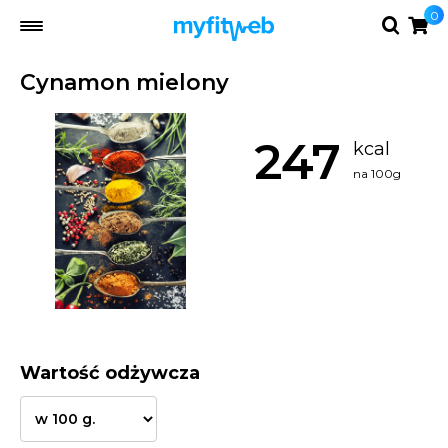
0
Cynamon mielony
247
kcal
na 100g
Wartość odżywcza