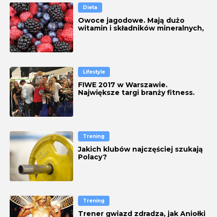
Dieta
Owoce jagodowe. Mają dużo
witamin i składników mineralnych,
działają antynowotworowo
Lifestyle
FIWE 2017 w Warszawie.
Największe targi branży fitness.
Zobacz ZDJĘCIA
Trening
Jakich klubów najczęściej szukają
Polacy?
Trening
Trener gwiazd zdradza, jak Aniołki