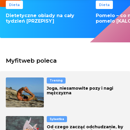
Dieta
Dieta
Dietetyczne obiady na cały
Pomelo – co 
tydzień [PRZEPISY]
pomelo [KAL
Myfitweb poleca
Trening
Joga, niesamowite pozy i nagi
mężczyzna
Sylwetka
Od czego zacząć odchudzanie, by