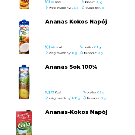
10
Kcal
białko:
0.1 g
węglowodany:
2.5 g
tłuszcze:
0 g
Ananas Kokos Napój
44
Kcal
białko:
0.1 g
węglowodany:
11 g
tłuszcze:
0 g
Ananas Sok 100%
53
Kcal
białko:
0.5 g
węglowodany:
12.8 g
tłuszcze:
0 g
Ananas-Kokos Napój