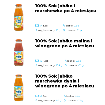
100% Sok jabłko i
marchewka po 4 miesiącu
44
Kcal
białko:
0.3 g
węglowodany:
10 g
tłuszcze:
0.1 g
100% Sok jabłko malina i
winogrona po 4 miesiącu
45
Kcal
białko:
0.3 g
węglowodany:
10.4 g
tłuszcze:
0.1 g
100% Sok jabłko
marchewka dynia i
winogrona po 4 miesiącu
51
Kcal
białko:
0.5 g
węglowodany:
11.1 g
tłuszcze:
0.2 g