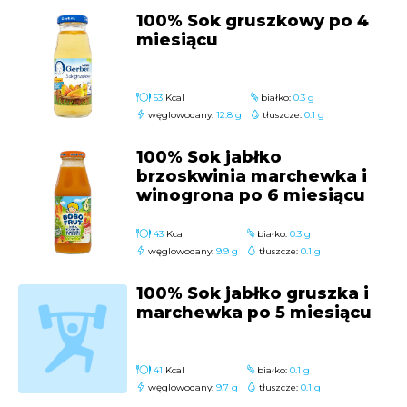
100% Sok gruszkowy po 4
miesiącu
53
Kcal
białko:
0.3 g
węglowodany:
12.8 g
tłuszcze:
0.1 g
100% Sok jabłko
brzoskwinia marchewka i
winogrona po 6 miesiącu
43
Kcal
białko:
0.3 g
węglowodany:
9.9 g
tłuszcze:
0.1 g
100% Sok jabłko gruszka i
marchewka po 5 miesiącu
41
Kcal
białko:
0.1 g
węglowodany:
9.7 g
tłuszcze:
0.1 g