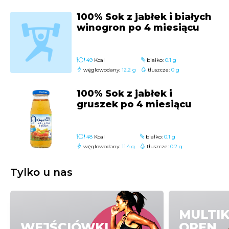
100% Sok z jabłek i białych
winogron po 4 miesiącu
49
Kcal
białko:
0.1 g
węglowodany:
12.2 g
tłuszcze:
0 g
100% Sok z jabłek i
gruszek po 4 miesiącu
48
Kcal
białko:
0.1 g
węglowodany:
11.4 g
tłuszcze:
0.2 g
Tylko u nas
MULTI
WEJŚCIÓWKI
OPEN