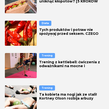
uniknąć kłopotów? [5 KROKÓW
DO CELU]
Dieta
Tych produktów i potraw nie
spożywaj przed seksem. CZEGO
NIE JEŚĆ?
Trening
Trening z kettlebell: ćwiczenia z
odważnikami na mocne i
umięśnione ciało
Trening
Ta kobieta ma nogi jak ze stali!
Kortney Olson rozbija arbuzy
udami [ZDJĘCIA, WIDEO]