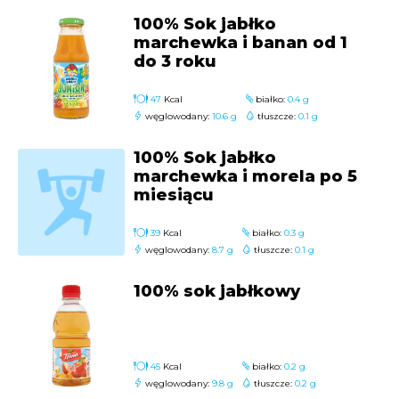
100% Sok jabłko
marchewka i banan od 1
do 3 roku
47
Kcal
białko:
0.4 g
węglowodany:
10.6 g
tłuszcze:
0.1 g
100% Sok jabłko
marchewka i morela po 5
miesiącu
39
Kcal
białko:
0.3 g
węglowodany:
8.7 g
tłuszcze:
0.1 g
100% sok jabłkowy
45
Kcal
białko:
0.2 g
węglowodany:
9.8 g
tłuszcze:
0.2 g