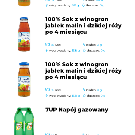
węglowodany:
9.8 g
tłuszcze:
0 g
100% Sok z winogron
jabłek malin i dzikiej róży
po 4 miesiącu
55
Kcal
białko:
0 g
węglowodany:
13.8 g
tłuszcze:
0 g
100% Sok z winogron
jabłek malin i dzikiej róży
po 4 miesiącu
55
Kcal
białko:
0 g
węglowodany:
13.8 g
tłuszcze:
0 g
7UP Napój gazowany