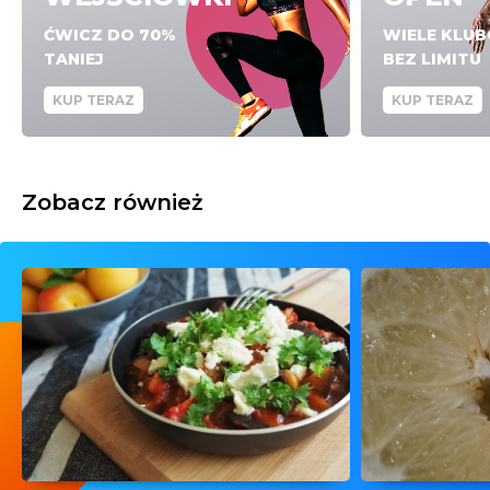
ĆWICZ DO 70%
WIELE KLU
TANIEJ
BEZ LIMITU
KUP TERAZ
KUP TERAZ
Zobacz również