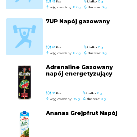
43
Kcal
białko:
0 g
węglowodany:
11.2 g
tłuszcze:
0 g
7UP Napój gazowany
43
Kcal
białko:
0 g
węglowodany:
11.2 g
tłuszcze:
0 g
Adrenaline Gazowany
napój energetyzujący
38
Kcal
białko:
0 g
węglowodany:
9.5 g
tłuszcze:
0 g
Ananas Grejpfrut Napój