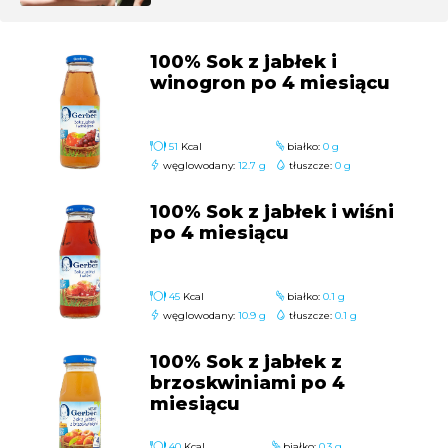
100% Sok z jabłek i
winogron po 4 miesiącu
51
Kcal
białko:
0 g
węglowodany:
12.7 g
tłuszcze:
0 g
100% Sok z jabłek i wiśni
po 4 miesiącu
45
Kcal
białko:
0.1 g
węglowodany:
10.9 g
tłuszcze:
0.1 g
100% Sok z jabłek z
brzoskwiniami po 4
miesiącu
40
Kcal
białko:
0.3 g