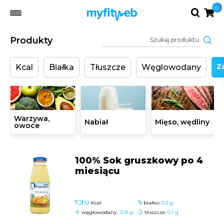
0
Produkty
Za
Kcal
Białka
Tłuszcze
Węglowodany
Warzywa,
Nabiał
Mięso, wędliny
owoce
100% Sok gruszkowy po 4
miesiącu
53
Kcal
białko:
0.3 g
węglowodany:
12.8 g
tłuszcze:
0.1 g