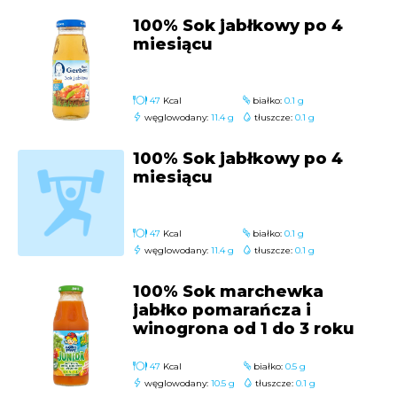
100% Sok jabłkowy po 4
miesiącu
47
Kcal
białko:
0.1 g
węglowodany:
11.4 g
tłuszcze:
0.1 g
100% Sok jabłkowy po 4
miesiącu
47
Kcal
białko:
0.1 g
węglowodany:
11.4 g
tłuszcze:
0.1 g
100% Sok marchewka
jabłko pomarańcza i
winogrona od 1 do 3 roku
47
Kcal
białko:
0.5 g
węglowodany:
10.5 g
tłuszcze:
0.1 g