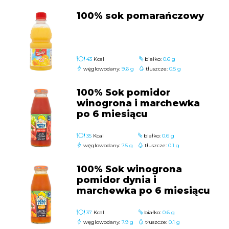
100% sok pomarańczowy
43
Kcal
białko:
0.6 g
węglowodany:
9.6 g
tłuszcze:
0.5 g
100% Sok pomidor
winogrona i marchewka
po 6 miesiącu
35
Kcal
białko:
0.6 g
węglowodany:
7.5 g
tłuszcze:
0.1 g
100% Sok winogrona
pomidor dynia i
marchewka po 6 miesiącu
37
Kcal
białko:
0.6 g
węglowodany:
7.9 g
tłuszcze:
0.1 g