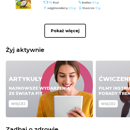
10
Kcal
białko:
0.1 g
węglowodany:
2.5 g
tłuszcze:
0 g
Pokaż więcej
Żyj aktywnie
ARTYKUŁY
ĆWICZEN
NAJNOWSZE WYDARZENIA
FILMY INSTR
ZE ŚWIATA FIT
PORADY TRE
WIĘCEJ
WIĘCEJ
Zadbaj o zdrowie