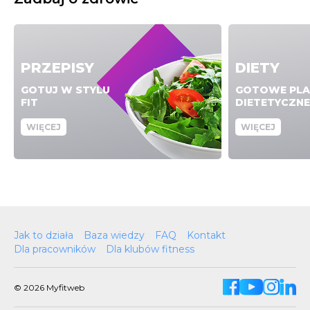
PRZEPISY
DIETY
GOTUJ W STYLU
GOTOWE PLA
FIT
DIETETYCZNE
WIĘCEJ
WIĘCEJ
Jak to działa
Baza wiedzy
FAQ
Kontakt
Dla pracowników
Dla klubów fitness
© 2026 Myfitweb