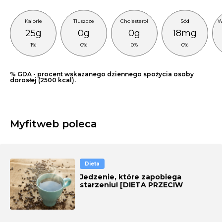
Kalorie
Tłuszcze
Cholesterol
Sód
W
25g
0g
0g
18mg
1%
0%
0%
0%
% GDA - procent wskazanego dziennego spożycia osoby
dorosłej (2500 kcal).
Myfitweb poleca
Dieta
Jedzenie, które zapobiega
starzeniu! [DIETA PRZECIW
STARZENIU]