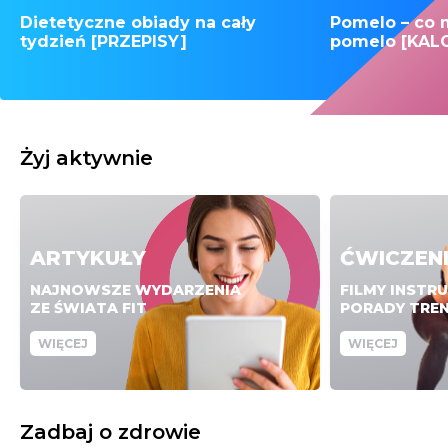
Dietetyczne obiady na cały
Pomelo – co 
tydzień [PRZEPISY]
pomelo [KAL
Żyj aktywnie
ARTYKUŁY
ĆWICZEN
NAJNOWSZE WYDARZENIA
FILMY INSTR
ZE ŚWIATA FIT
PORADY TRE
WIĘCEJ
WIĘCEJ
Zadbaj o zdrowie