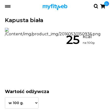
0
Kapusta biała
25
kcal
na 100g
Wartość odżywcza