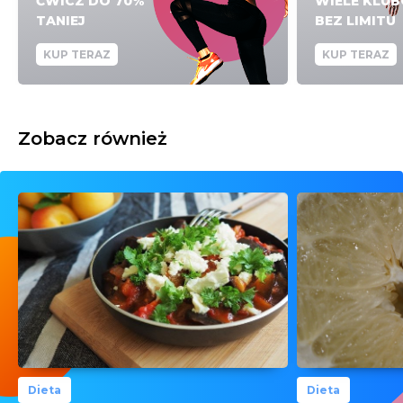
ĆWICZ DO 70%
WIELE KLU
TANIEJ
BEZ LIMITU
KUP TERAZ
KUP TERAZ
Zobacz również
Dieta
Dieta