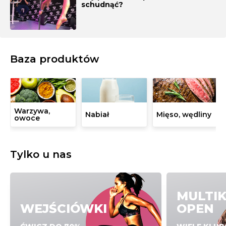
schudnąć?
Baza produktów
Warzywa,
Nabiał
Mięso, wędliny
owoce
Tylko u nas
MULTI
WEJŚCIÓWKI
OPEN