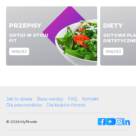
PRZEPISY
DIETY
GOTUJ W STYLU
GOTOWE PLA
FIT
DIETETYCZNE
WIĘCEJ
WIĘCEJ
Jak to działa
Baza wiedzy
FAQ
Kontakt
Dla pracowników
Dla klubów fitness
© 2026 Myfitweb