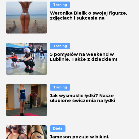
Trening
Weronika Bielik o swojej figurze,
zdjęciach i sukcesie na
Instagramie
Trening
5 pomysłów na weekend w
Lublinie. Także z dzieckiem!
[ATRAKCJE W LUBLINIE]
Trening
Jak wysmuklić łydki? Nasze
ulubione ćwiczenia na łydki
Dieta
Jameson pozuje w bikini.