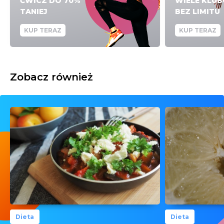
ĆWICZ DO 70%
WIELE KLU
TANIEJ
BEZ LIMITU
KUP TERAZ
KUP TERAZ
Zobacz również
Dieta
Dieta