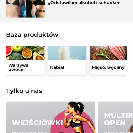
„Odstawiłam alkohol i schudłam
36 kilogramów”
Baza produktów
Warzywa,
Nabiał
Mięso, wędliny
owoce
Tylko u nas
MULTI
WEJŚCIÓWKI
OPEN