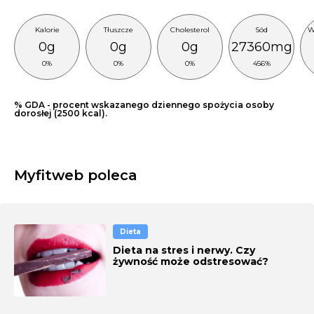
Kalorie
Tłuszcze
Cholesterol
Sód
W
0g
0g
0g
27360mg
0%
0%
0%
456%
% GDA - procent wskazanego dziennego spożycia osoby
dorosłej (2500 kcal).
Myfitweb poleca
Dieta
Dieta na stres i nerwy. Czy
żywność może odstresować?