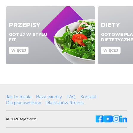
PRZEPISY
DIETY
GOTUJ W STYLU
GOTOWE PLA
FIT
DIETETYCZNE
WIĘCEJ
WIĘCEJ
Jak to działa
Baza wiedzy
FAQ
Kontakt
Dla pracowników
Dla klubów fitness
© 2026 Myfitweb