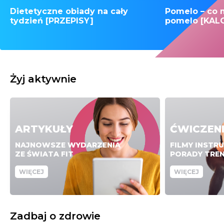
Dietetyczne obiady na cały
Pomelo – co 
tydzień [PRZEPISY]
pomelo [KAL
Żyj aktywnie
ARTYKUŁY
ĆWICZEN
NAJNOWSZE WYDARZENIA
FILMY INSTR
ZE ŚWIATA FIT
PORADY TRE
WIĘCEJ
WIĘCEJ
Zadbaj o zdrowie