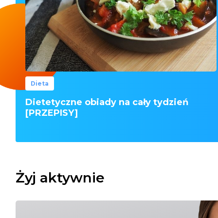
Dieta
Dietetyczne obiady na cały tydzień
[PRZEPISY]
Żyj aktywnie