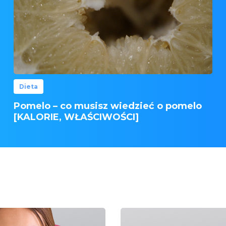
Dieta
Pomelo – co musisz wiedzieć o pomelo
[KALORIE, WŁAŚCIWOŚCI]