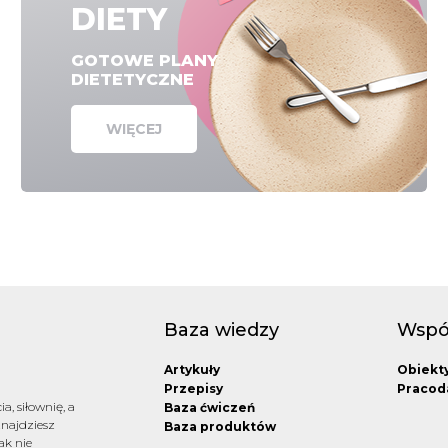
DIETY
GOTOWE PLANY
DIETETYCZNE
WIĘCEJ
Baza wiedzy
Wspó
Artykuły
Obiekt
Przepisy
Pracod
a, siłownię, a
Baza ćwiczeń
znajdziesz
Baza produktów
ak nie