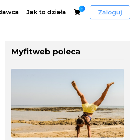
0
dawca
Jak to działa
Zaloguj
Myfitweb poleca