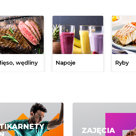
ięso, wędliny
Napoje
Ryby
TIKARNETY
ZAJĘCIA
N