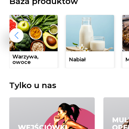
Baza produktów
Warzywa,
Nabiał
M
owoce
Tylko u nas
MUL
WEJŚCIÓWKI
OPE