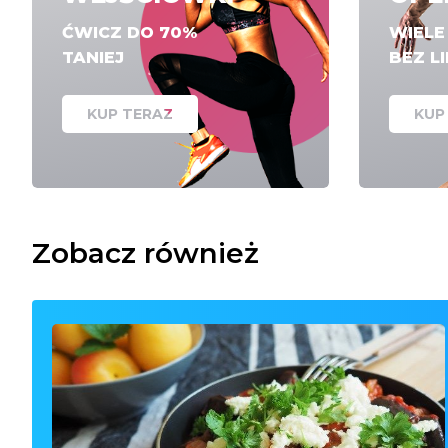
ĆWICZ DO 70%
WIEL
TANIEJ
BEZ L
KUP TERAZ
KUP
Zobacz również