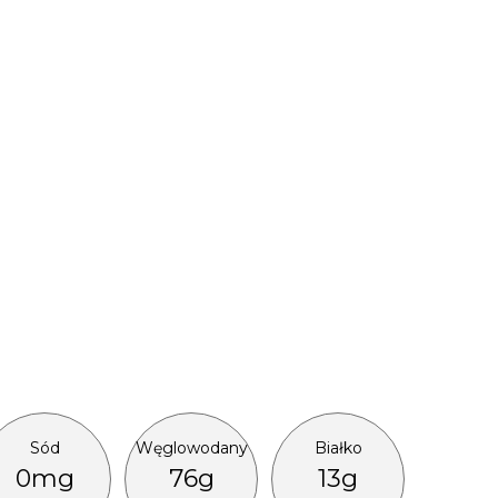
Sód
Węglowodany
Białko
0mg
76g
13g