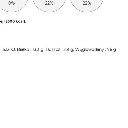
0%
22%
22%
j (2500 kcal).
22 kJ, Białko : 13,3 g, Tłuszcz : 2,9 g, Węglowodany : 76 g