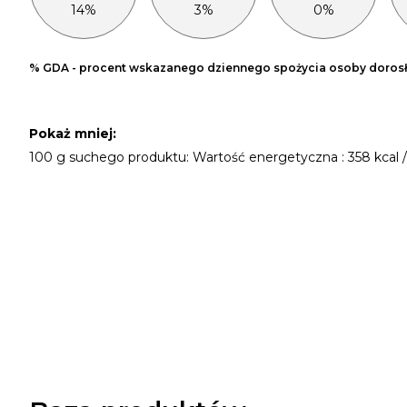
14%
3%
0%
% GDA - procent wskazanego dziennego spożycia osoby dorosłe
Pokaż
mniej
:
100 g suchego produktu: Wartość energetyczna : 358 kcal / 15