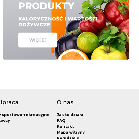
PRODUKTY
KALORYCZNOŚĆ I WARTOŚCI
ODŻYWCZE
WIĘCEJ
łpraca
O nas
y sportowo-rekreacyjne
Jak to działa
awcy
FAQ
Kontakt
Mapa witryny
Regulamin