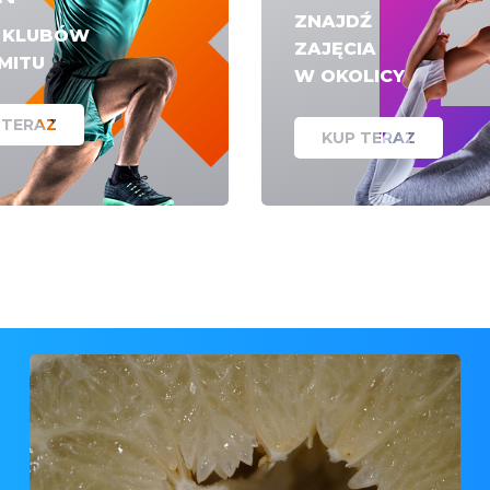
ZNAJDŹ
E KLUBÓW
ZAJĘCIA
IMITU
W OKOLICY
 TERAZ
KUP TERAZ