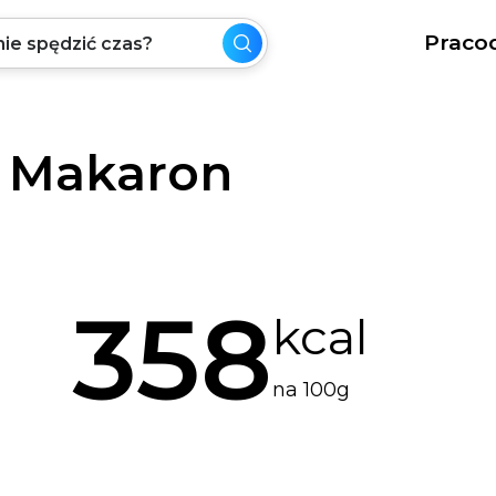
Praco
y Makaron
358
kcal
na 100g