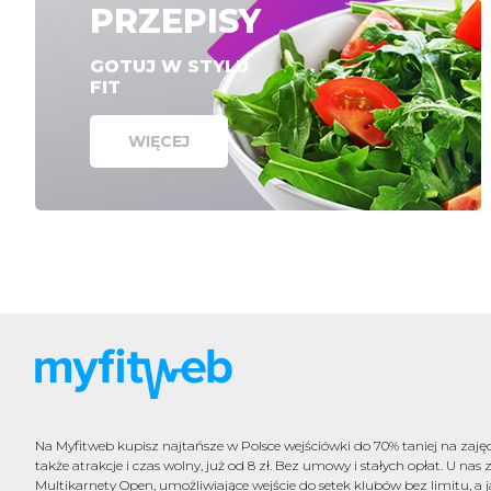
PRZEPISY
GOTUJ W STYLU
FIT
WIĘCEJ
Na Myfitweb kupisz najtańsze w Polsce wejściówki do 70% taniej na zajęci
także atrakcje i czas wolny, już od 8 zł. Bez umowy i stałych opłat. U nas 
Multikarnety Open, umożliwiające wejście do setek klubów bez limitu, a j