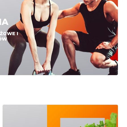
IA
AŻOWE I
RÓW