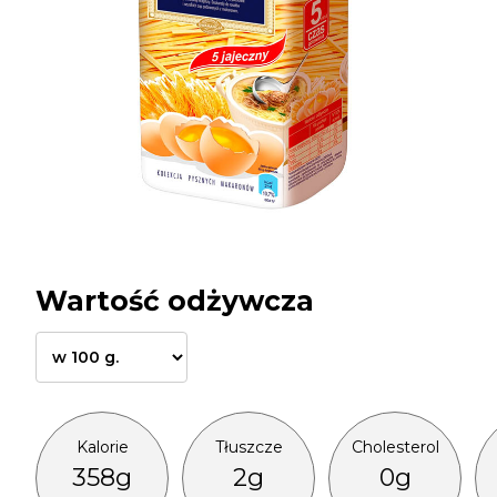
Wartość odżywcza
Kalorie
Tłuszcze
Cholesterol
358g
2g
0g