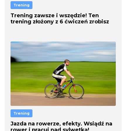
Trening
Trening zawsze i wszędzie! Ten
trening złożony z 6 ćwiczeń zrobisz
nawet na plaży!
Trening
Jazda na rowerze, efekty. Wsiądź na
rower i pracuj nad sylwetką!