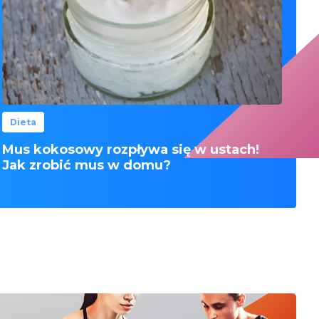
Dieta
Mus kokosowy rozpływa się w ustach!
Jak zrobić mus w domu?