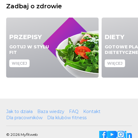
Zadbaj o zdrowie
PRZEPISY
DIETY
GOTUJ W STYLU
GOTOWE PLA
FIT
DIETETYCZNE
WIĘCEJ
WIĘCEJ
Jak to działa
Baza wiedzy
FAQ
Kontakt
Dla pracowników
Dla klubów fitness
© 2026 Myfitweb