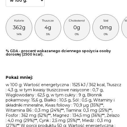
Kalorie
Tłuszcze
Cholesterol
Sód
W
362g
4g
0g
0mg
14%
5%
0%
0%
% GDA - procent wskazanego dziennego spożycia osoby
dorosłej (2500 kcal).
Pokaż
mniej
:
w 100 g: Wartość energetyczna : 1525 kJ / 362 kcal, Tłuszcz
: 4,3 g, w tym kwasy tłuszczowe nasycone : 0,7 g,
Węglowodany : 62,5 g, w tym cukry : 9 g, Błonnik
pokarmowy: 15,6 g, Białko : 10,5 g, Sól : 0,5 g, Witaminy i
składniki mineralne, Kwas foliowy : 70,9 µg (35%)**,
Witamina B6 : 0,3 mg (24%)**, Tiamina: 0,3 mg (25%)**,
Fosfor : 362 mg (52%)**, Magnez : 134,5 mg (36%)**, Żelazo
: 4,0 mg (29%)**, Cynk : 2,5 mg (25%)**, Miedź : 0,3 mg
(27%)** W porcji produktu 50 g: Wartość energetyczna :