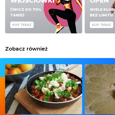
WEJŚCIÓWKI
OPEN
ĆWICZ DO 70%
WIELE KLU
TANIEJ
BEZ LIMITU
KUP TERAZ
KUP TERAZ
Zobacz również