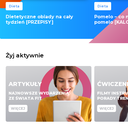
Dieta
Dieta
Dietetyczne obiady na cały
Pomelo – co 
tydzień [PRZEPISY]
pomelo [KAL
Żyj aktywnie
ARTYKUŁY
ĆWICZEN
NAJNOWSZE WYDARZENIA
FILMY INSTR
ZE ŚWIATA FIT
PORADY TRE
WIĘCEJ
WIĘCEJ