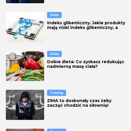
Dieta
Indeks glikemiczny. Jakie produkty
mają niski indeks glikemiczny, a
które wysoki? [WYKAZ]
Dieta
Dobra dieta: Co zyskasz redukując
nadmierną masę ciała?
Trening
ZIMA to doskonały czas żeby
zacząć chodzić na siłownię!
DLACZEGO?