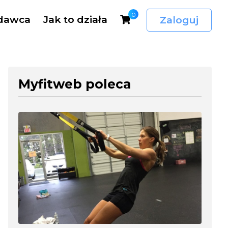
0
dawca
Jak to działa
Zaloguj
Myfitweb poleca