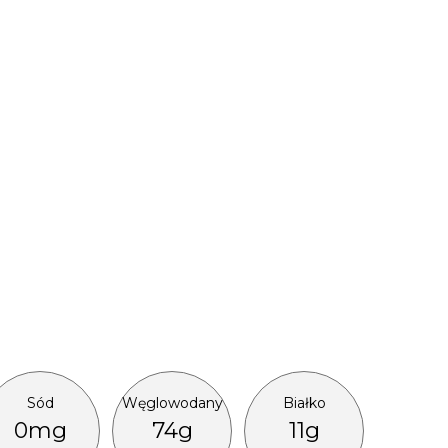
Sód
Węglowodany
Białko
0mg
74g
11g