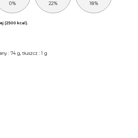
0%
22%
18%
j (2500 kcal).
ny : 74 g, tłuszcz : 1 g