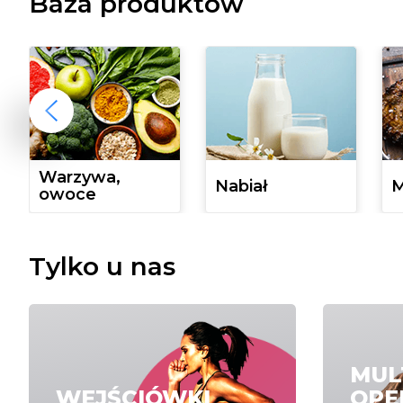
Baza produktów
Warzywa,
Nabiał
M
owoce
Tylko u nas
MUL
WEJŚCIÓWKI
OPE