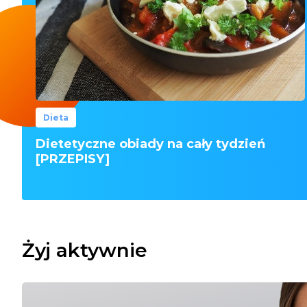
Dieta
Dietetyczne obiady na cały tydzień
[PRZEPISY]
Żyj aktywnie