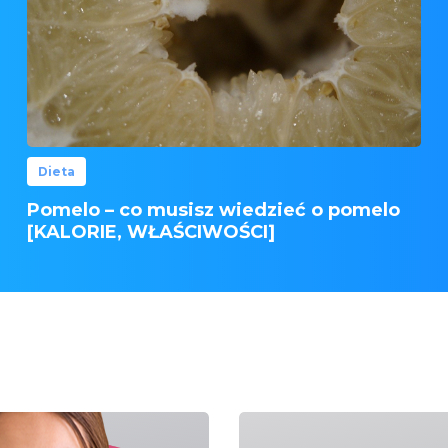
Dieta
Pomelo – co musisz wiedzieć o pomelo
[KALORIE, WŁAŚCIWOŚCI]