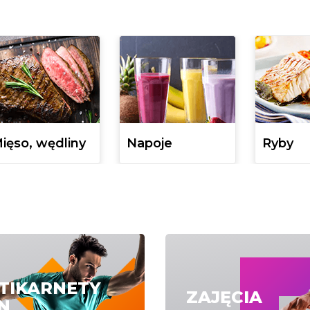
ięso, wędliny
Napoje
Ryby
TIKARNETY
ZAJĘCIA
N