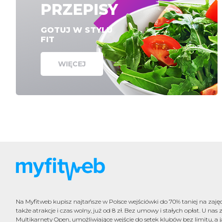
PRZEPISY
GOTUJ W STYLU
FIT
WIĘCEJ
Na Myfitweb kupisz najtańsze w Polsce wejściówki do 70% taniej na zajęci
także atrakcje i czas wolny, już od 8 zł. Bez umowy i stałych opłat. U nas 
Multikarnety Open, umożliwiające wejście do setek klubów bez limitu, a j