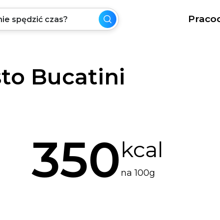
Praco
to Bucatini
350
kcal
na 100g