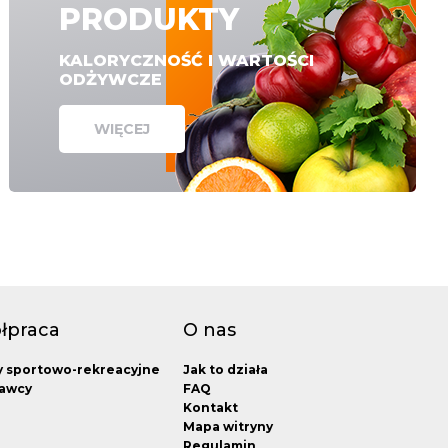
PRODUKTY
KALORYCZNOŚĆ I WARTOŚCI
ODŻYWCZE
WIĘCEJ
łpraca
O nas
y sportowo-rekreacyjne
Jak to działa
awcy
FAQ
Kontakt
Mapa witryny
Regulamin