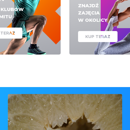
ZNAJDŹ
E KLUBÓW
ZAJĘCIA
IMITU
W OKOLICY
 TERAZ
KUP TERAZ