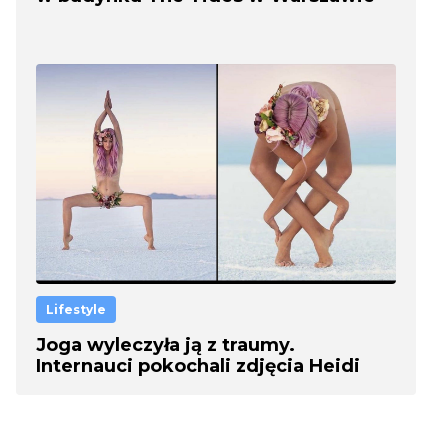
Lifestyle
Joga wyleczyła ją z traumy.
Internauci pokochali zdjęcia Heidi
Williams, są po prostu cudowne