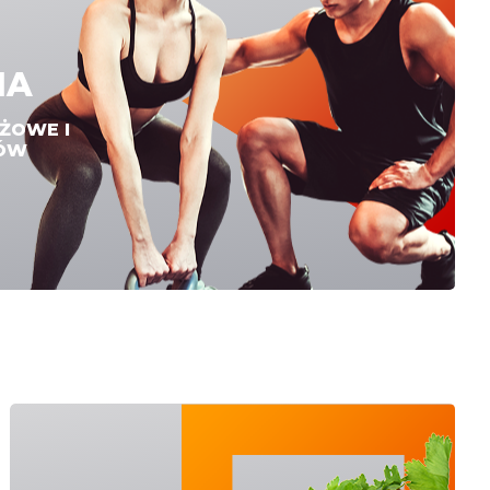
IA
AŻOWE I
RÓW