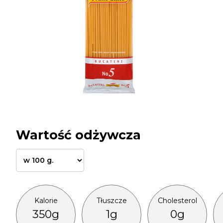
Wartość odżywcza
Kalorie
Tłuszcze
Cholesterol
350g
1g
0g