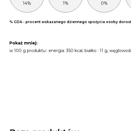
14%
1%
0%
% GDA - procent wskazanego dziennego spożycia osoby dorosłe
Pokaż
mniej
:
w 100 g produktu:: energia: 350 kcal, białko : 11 g, węglowoda