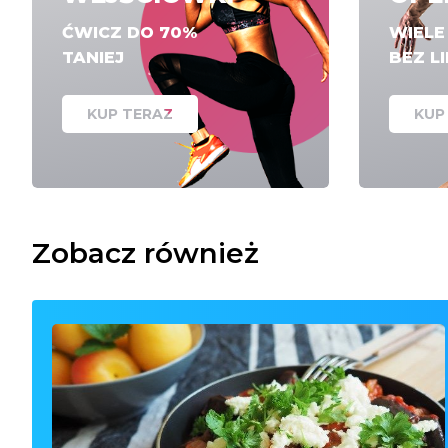
ĆWICZ DO 70%
WIEL
TANIEJ
BEZ L
KUP TERAZ
KUP
Zobacz również