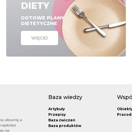
DIETY
GOTOWE PLANY
DIETETYCZNE
WIĘCEJ
Baza wiedzy
Wspó
Artykuły
Obiekt
Przepisy
Pracod
a, siłownię, a
Baza ćwiczeń
znajdziesz
Baza produktów
ak nie