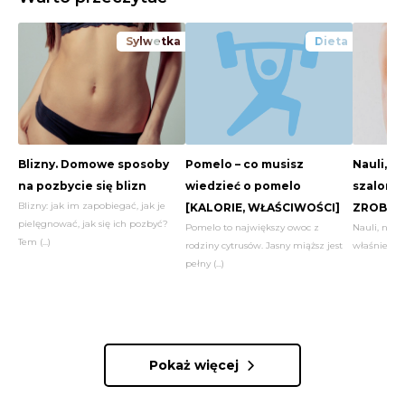
Sylwetka
Dieta
Blizny. Domowe sposoby
Pomelo – co musisz
Nauli, cz
na pozbycie się blizn
wiedzieć o pomelo
szalona 
Blizny: jak im zapobiegać, jak je
[KALORIE, WŁAŚCIWOŚCI]
ZROBIĆ?
pielęgnować, jak się ich pozbyć?
Pomelo to największy owoc z
Nauli, najb
Tem (...)
rodziny cytrusów. Jasny miąższ jest
właśnie opa
pełny (...)
Pokaż więcej