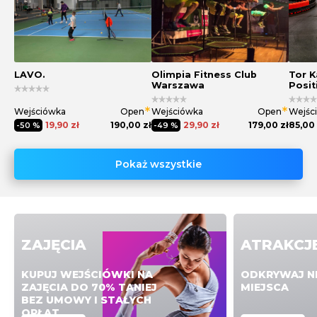
LAVO.
Olimpia Fitness Club
Tor K
Warszawa
Posit
Wejściówka
Open
Wejściówka
Open
Wejśc
19,90 zł
190,00 zł
29,90 zł
179,00 zł
85,00 
-50 %
-49 %
Pokaż wszystkie
ZAJĘCIA
ATRAKCJ
KUPUJ WEJŚCIÓWKI NA
ODKRYWAJ N
ZAJĘCIA DO 70% TANIEJ
MIEJSCA
BEZ UMOWY I STAŁYCH
OPŁAT