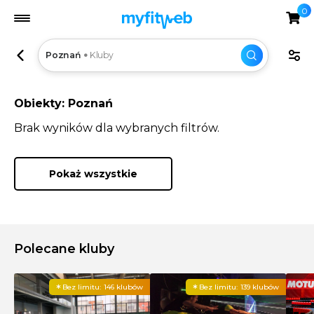
0
Poznań
Kluby
Obiekty: Poznań
Brak wyników dla wybranych filtrów.
Pokaż wszystkie
Polecane kluby
Bez limitu:
146 klubów
Bez limitu:
139 klubów