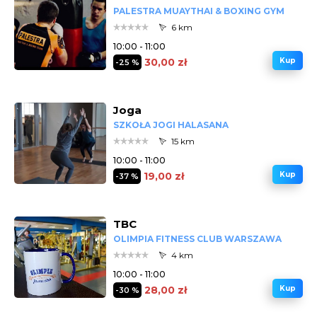
PALESTRA MUAYTHAI & BOXING GYM
6 km
10:00 - 11:00
30,00 zł
Kup
-25 %
Joga
SZKOŁA JOGI HALASANA
15 km
10:00 - 11:00
19,00 zł
Kup
-37 %
TBC
OLIMPIA FITNESS CLUB WARSZAWA
4 km
10:00 - 11:00
28,00 zł
Kup
-30 %