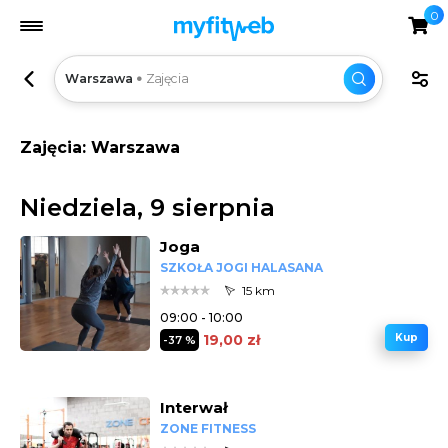
0
Warszawa
Zajęcia
Zajęcia: Warszawa
Niedziela, 9 sierpnia
Joga
SZKOŁA JOGI HALASANA
15 km
09:00 - 10:00
19,00 zł
Kup
-37 %
Interwał
ZONE FITNESS