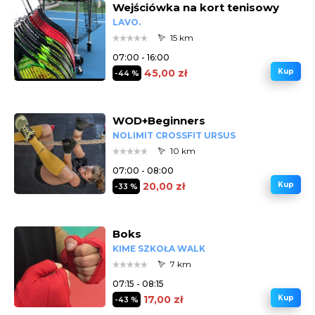
Wejściówka na kort tenisowy
LAVO.
15 km
07:00 - 16:00
45,00 zł
Kup
-44 %
WOD+Beginners
NOLIMIT CROSSFIT URSUS
10 km
07:00 - 08:00
20,00 zł
Kup
-33 %
Boks
KIME SZKOŁA WALK
7 km
07:15 - 08:15
17,00 zł
Kup
-43 %