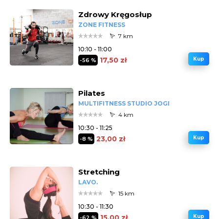
Zdrowy Kręgosłup
ZONE FITNESS
7 km
10:10 - 11:00
17,50 zł
Kup
-56 %
Pilates
MULTIFITNESS STUDIO JOGI
4 km
10:30 - 11:25
23,00 zł
Kup
-8 %
Stretching
LAVO.
15 km
10:30 - 11:30
15,00 zł
Kup
-62 %