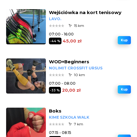
Wejściówka na kort tenisowy
LAVO.
15 km
07:00 - 16:00
45,00 zł
Kup
-44 %
WOD+Beginners
NOLIMIT CROSSFIT URSUS
10 km
07:00 - 08:00
20,00 zł
Kup
-33 %
Boks
KIME SZKOŁA WALK
7 km
07:15 - 08:15