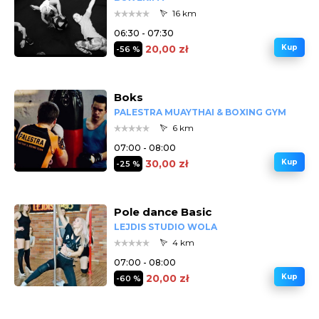
16 km
06:30 - 07:30
20,00 zł
Kup
-56 %
Boks
PALESTRA MUAYTHAI & BOXING GYM
6 km
07:00 - 08:00
30,00 zł
Kup
-25 %
Pole dance Basic
LEJDIS STUDIO WOLA
4 km
07:00 - 08:00
20,00 zł
Kup
-60 %