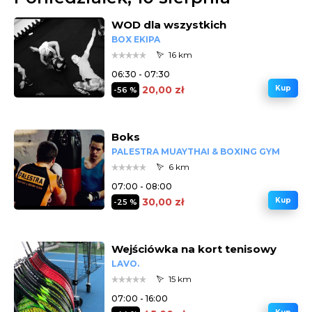
WOD dla wszystkich
BOX EKIPA
16 km
06:30 - 07:30
20,00 zł
Kup
-56 %
Boks
PALESTRA MUAYTHAI & BOXING GYM
6 km
07:00 - 08:00
30,00 zł
Kup
-25 %
Wejściówka na kort tenisowy
LAVO.
15 km
07:00 - 16:00