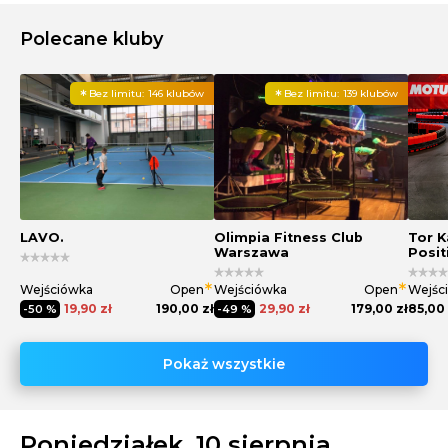
Polecane kluby
Bez limitu:
146 klubów
Bez limitu:
139 klubów
LAVO.
Olimpia Fitness Club
Tor K
Warszawa
Posit
Wejściówka
Open
Wejściówka
Open
Wejśc
19,90 zł
190,00 zł
29,90 zł
179,00 zł
85,00 
-50 %
-49 %
Pokaż wszystkie
Poniedziałek, 10 sierpnia