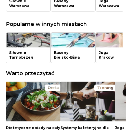
Siłownie
Baseny
Joga
Warszawa
Warszawa
Warszawa
Popularne w innych miastach
Siłownie
Baseny
Joga
Tarnobrzeg
Bielsko-Biała
Kraków
Warto przeczytać
Dieta
Trening
Dietetyczne obiady na cały
Systemy kafeteryjne dla
Joga nag