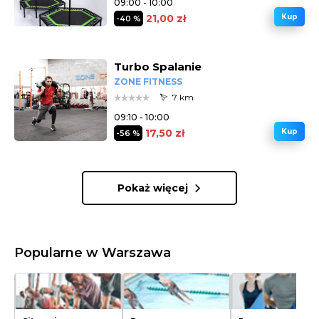
09:00 - 10:00
21,00 zł
Kup
-40 %
Turbo Spalanie
ZONE FITNESS
7 km
09:10 - 10:00
17,50 zł
Kup
-56 %
Pokaż więcej
Popularne w Warszawa