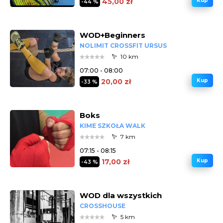
45,00 zł
Kup
-44 %
WOD+Beginners
NOLIMIT CROSSFIT URSUS
10 km
07:00 - 08:00
20,00 zł
Kup
-33 %
Boks
KIME SZKOŁA WALK
7 km
07:15 - 08:15
17,00 zł
Kup
-43 %
WOD dla wszystkich
CROSSHOUSE
5 km