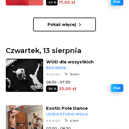
17,00 zł
Kup
-43 %
Pokaż więcej
Czwartek, 13 sierpnia
WOD dla wszystkich
BOX EKIPA
16 km
06:30 - 07:30
20,00 zł
Kup
-56 %
Exotic Pole Dance
LEJDIS STUDIO WOLA
4 km
07:00 - 08:30