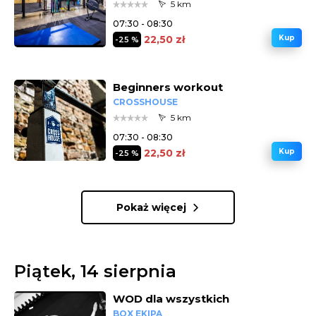
5 km
07:30 - 08:30
22,50 zł
Kup
-25 %
Beginners workout
CROSSHOUSE
5 km
07:30 - 08:30
22,50 zł
Kup
-25 %
Pokaż więcej
Piątek, 14 sierpnia
WOD dla wszystkich
BOX EKIPA