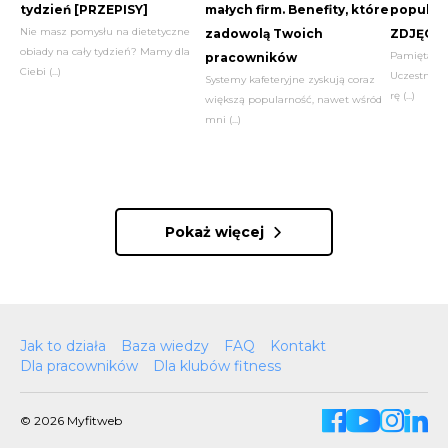
tydzień [PRZEPISY]
małych firm. Benefity, które
popular
Nie masz pomysłu na dietetyczne
zadowolą Twoich
ZDJĘCIA
obiady na cały tydzień? Mamy dla
Pamiętacie 
pracowników
Ciebi (...)
Uczestnicy 
Systemy kafeteryjne zyskują coraz
rę (...)
większą popularność, nawet wśród
mni (...)
Pokaż więcej
Jak to działa
Baza wiedzy
FAQ
Kontakt
Dla pracowników
Dla klubów fitness
© 2026 Myfitweb