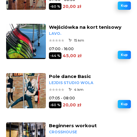
20,00 zł
Kup
-60 %
Wejściówka na kort tenisowy
LAVO.
15 km
07:00 - 16:00
45,00 zł
Kup
-44 %
Pole dance Basic
LEJDIS STUDIO WOLA
4 km
07:05 - 08:00
20,00 zł
Kup
-60 %
Beginners workout
CROSSHOUSE