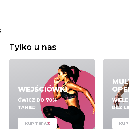
;
Tylko u nas
MUL
WEJŚCIÓWKI
OPE
ĆWICZ DO 70%
WIEL
TANIEJ
BEZ L
KUP TERAZ
KUP