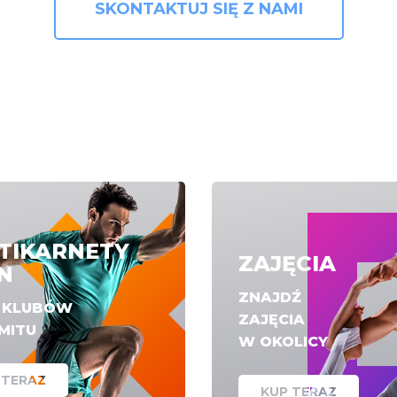
SKONTAKTUJ SIĘ Z NAMI
TIKARNETY
ZAJĘCIA
N
ZNAJDŹ
E KLUBÓW
ZAJĘCIA
IMITU
W OKOLICY
 TERAZ
KUP TERAZ