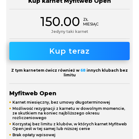
Kup karnet
Myfitweb Open
150.00
ZŁ
MIESIĄC
Jedyny taki karnet
Kup teraz
Z tym karnetem ćwicz również w
68
innych klubach bez
limitu
Myfitweb Open
Karnet miesięczny, bez umowy długoterminowej
Możliwość rezygnacji z karnetu w dowolnym momencie,
ze skutkiem na koniec najbliższego okresu
rozliczeniowego
Korzystaj bez limitu z klubów, w których karnet Myfitweb
Open jest w tej samej lub niższej cenie
Brak opłaty wpisowej