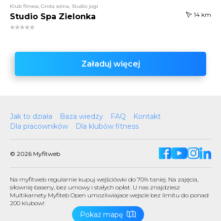
Klub fitness, Grota solna, Studio jogi
14 km
Studio Spa Zielonka
Załaduj więcej
Jak to działa
Baza wiedzy
FAQ
Kontakt
Dla pracowników
Dla klubów fitness
© 2026 Myfitweb
Na myfitweb regularnie kupuj wejściówki do 70% taniej. Na zajęcia,
siłownię baseny, bez umowy i stałych opłat. U nas znajdziesz
Multikarnety Myfiteb Open umozliwiajace wejscie bez limitu do ponad
200 klubow!
Pokaż mapę